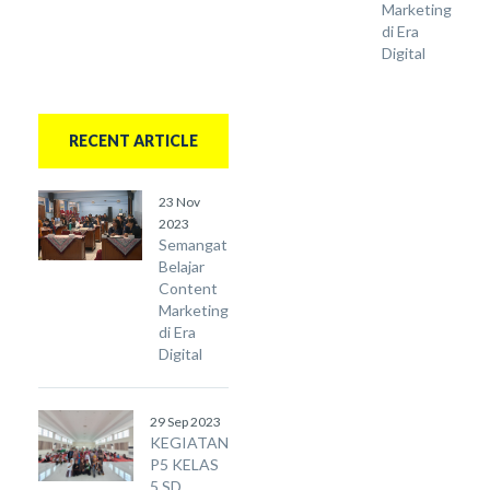
Marketing
di Era
Digital
RECENT ARTICLE
23 Nov
2023
Semangat
Belajar
Content
Marketing
di Era
Digital
29 Sep 2023
KEGIATAN
P5 KELAS
5 SD