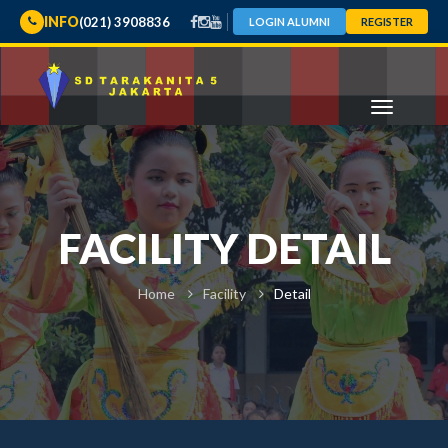
INFO
(021) 3908836
LOGIN ALUMNI
REGISTER
FACILITY DETAIL
Home
Facility
Detail