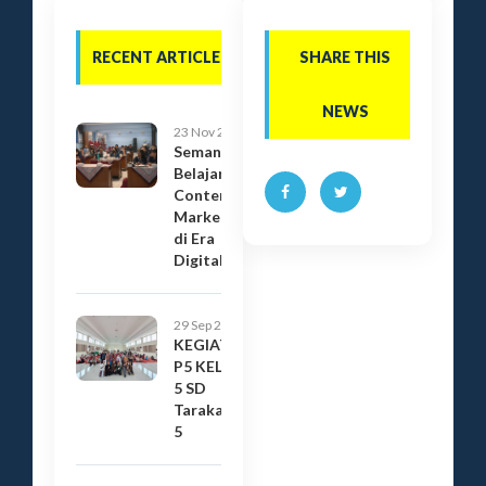
RECENT ARTICLE
SHARE THIS
NEWS
23 Nov 2023
Semangat
Belajar
Content
Marketing
di Era
Digital
29 Sep 2023
KEGIATAN
P5 KELAS
5 SD
Tarakanita
5