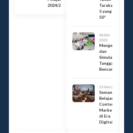
2024/2025
Tarakanita
5 yang Ke-
50”
06 Dec
2023
Mengenal
dan
Simulasi
Tanggap
Bencana
23 Nov 2023
Semangat
Belajar
Content
Marketing
di Era
Digital