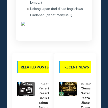
lembar)
Kelengkapan dari dinas bagi siswa
Pindahan (dapat menyusul)
RELATED POSTS
RECENT NEWS
07 Sep 2020
15 Jan 2024
Penerimaan
“Semarak
Peserta
Natal dan
Didik Baru
Pesta
tahun
Ulang
Pelajaran
Tahun SD