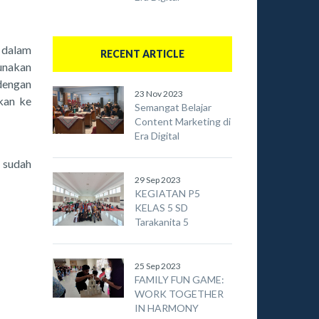
 dalam
RECENT ARTICLE
unakan
dengan
23 Nov 2023
kan ke
Semangat Belajar
Content Marketing di
Era Digital
i sudah
29 Sep 2023
KEGIATAN P5
KELAS 5 SD
Tarakanita 5
25 Sep 2023
FAMILY FUN GAME:
WORK TOGETHER
IN HARMONY