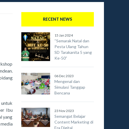
RECENT NEWS
15 Jan 2024
“Semarak Natal dan
Pesta Ulang Tahun
SD Tarakanita 5 yang
Ke-50”
rkshop
ndean.
06 Dec 2023
bidang
Mengenal dan
Simulasi Tanggap
Bencana
 untuk
er Ibu
23 Nov 2023
Semangat Belajar
al yang
Content Marketing di
 media
Era Digital