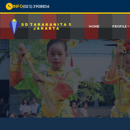
INFO
(021) 3908836
HOME
PROFILE