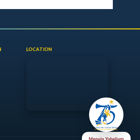
N
LOCATION
Menuju Yubelium